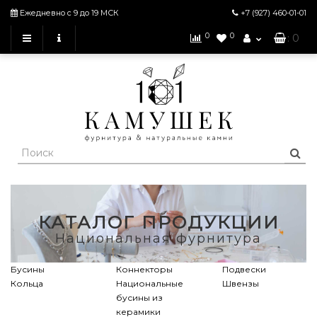
Ежедневно с 9 до 19 МСК
+7 (927)
460-01-01
0
0
: 0
КАТАЛОГ ПРОДУКЦИИ
Национальная фурнитура
Бусины
Коннекторы
Подвески
Кольца
Национальные
Швензы
бусины из
керамики