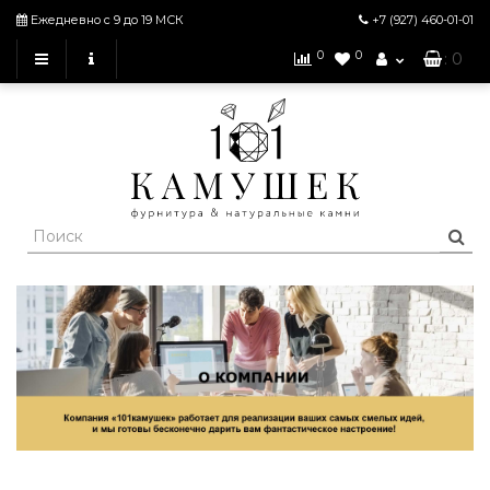
Ежедневно с 9 до 19 МСК
+7 (927)
460-01-01
0
0
: 0