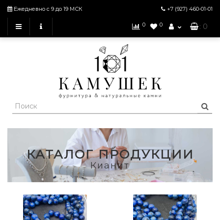
Ежедневно с 9 до 19 МСК
+7 (927)
460-01-01
0
0
: 0
КАТАЛОГ ПРОДУКЦИИ
Кианит