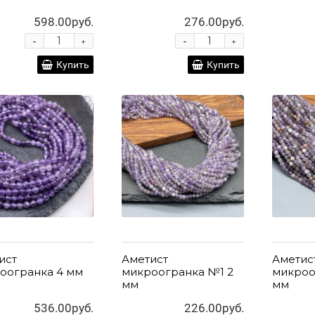
598.00руб.
276.00руб.
-
-
+
+
Купить
Купить
ист
Аметист
Аметис
оогранка 4 мм
микроогранка №1 2
микроо
мм
мм
536.00руб.
226.00руб.