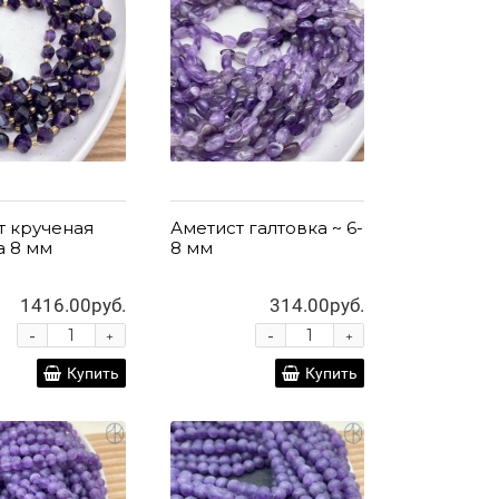
т крученая
Аметист галтовка ~ 6-
а 8 мм
8 мм
1416.00руб.
314.00руб.
-
-
+
+
Купить
Купить