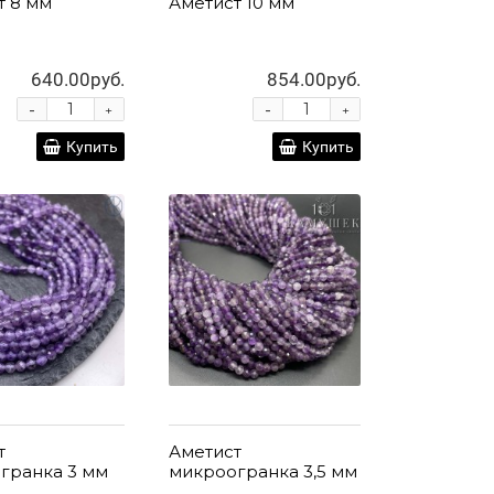
т 8 мм
Аметист 10 мм
640.00руб.
854.00руб.
-
-
+
+
Купить
Купить
т
Аметист
гранка 3 мм
микроогранка 3,5 мм