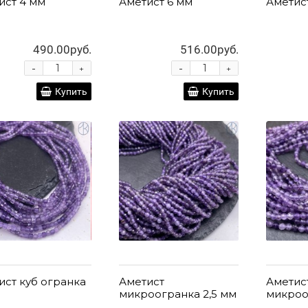
ист 4 мм
Аметист 6 мм
Аметис
490.00руб.
516.00руб.
-
-
+
+
Купить
Купить
ист куб огранка
Аметист
Аметис
микроогранка 2,5 мм
микроо