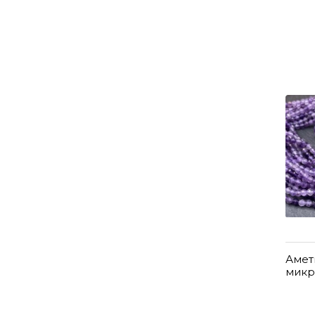
Амет
микр