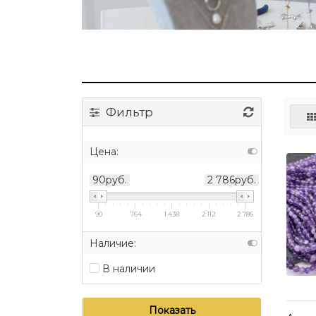
Фильтр
Цена:
90руб.
2 786руб.
90
764
1 438
2 112
2 786
Наличие:
В наличии
Показать