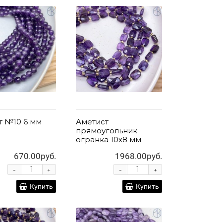
т №10 6 мм
Аметист
прямоугольник
огранка 10х8 мм
670.00руб.
1968.00руб.
-
-
+
+
Купить
Купить