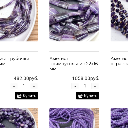
ист трубочки
Аметист
Аметис
 мм
прямоугольник 22х16
огранк
мм
482.00руб.
1058.00руб.
-
-
+
+
Купить
Купить