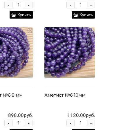
-
-
+
+
Купить
Купить
т №6 8 мм
Аметист №6 10мм
898.00руб.
1120.00руб.
-
-
+
+