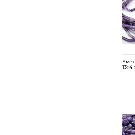
Амет
13х4