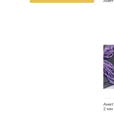
Амет
Амет
2 мм