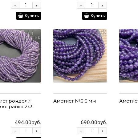
-
-
+
+
Купить
Купить
ист рондели
Аметист №6 6 мм
Аметис
оогранка 2х3
494.00руб.
690.00руб.
-
-
+
+