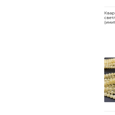
Квар
свет
(ими