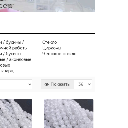
сер
 / бусины /
Стекло
учной работы
Цирконы
 / бусины
Чешское стекло
ые / акриловые
ковые
 кварц
Показать: