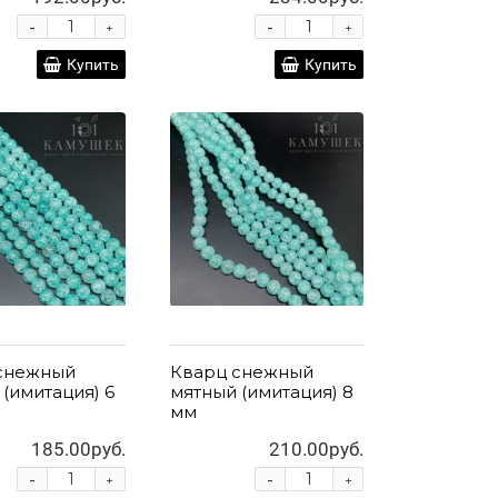
-
-
+
+
Купить
Купить
снежный
Кварц снежный
(имитация) 6
мятный (имитация) 8
мм
185.00руб.
210.00руб.
-
-
+
+