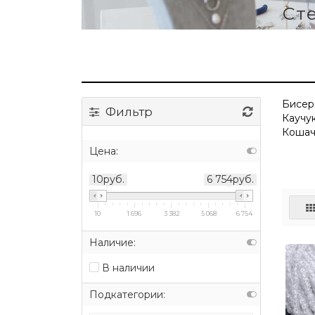
Ст
Бисер
Фильтр
Каучу
Кошач
Цена:
10руб.
6 754руб.
10
1 696
3 382
5 068
6 754
Наличие:
В наличии
Подкатегории: