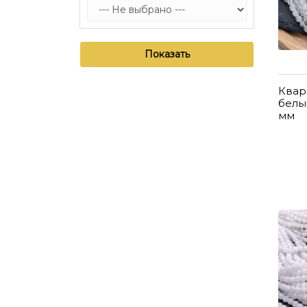
Показать
Квар
белы
мм