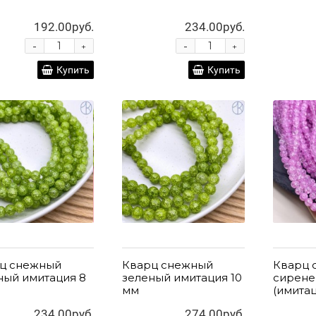
192.00руб.
234.00руб.
-
-
+
+
Купить
Купить
ц снежный
Кварц снежный
Кварц 
ный имитация 8
зеленый имитация 10
сирен
мм
(имитац
234.00руб.
274.00руб.