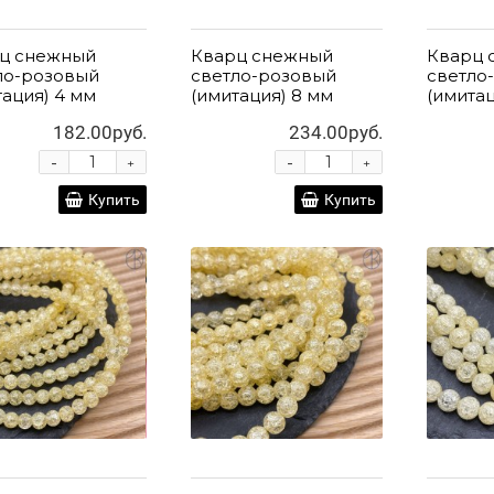
ц снежный
Кварц снежный
Кварц 
ло-розовый
светло-розовый
светло
тация) 4 мм
(имитация) 8 мм
(имитац
182.00руб.
234.00руб.
-
-
+
+
Купить
Купить