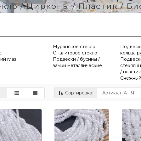
екло / Цирконы / Пластик / Би
Муранское стекло
Подвески
к
Опалитовое стекло
кольца р
ий глаз
Подвески / бусины /
Подвески
замки металлические
стеклянн
/ пласти
Снежный
Сортировка: