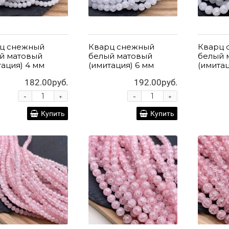
ц снежный
Кварц снежный
Кварц 
й матовый
белый матовый
белый 
тация) 4 мм
(имитация) 6 мм
(имитац
182.00руб.
192.00руб.
-
-
+
+
Купить
Купить