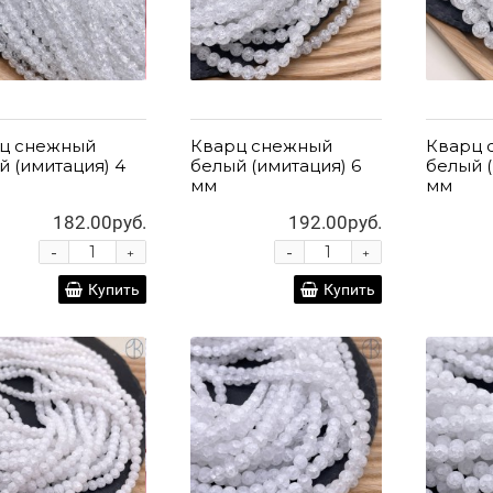
ц снежный
Кварц снежный
Кварц 
й (имитация) 4
белый (имитация) 6
белый (
мм
мм
182.00руб.
192.00руб.
-
-
+
+
Купить
Купить