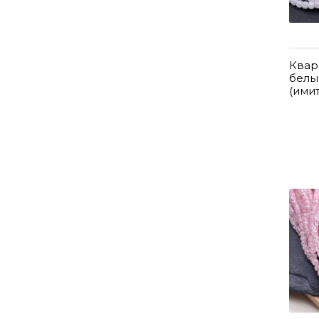
Квар
белы
(ими