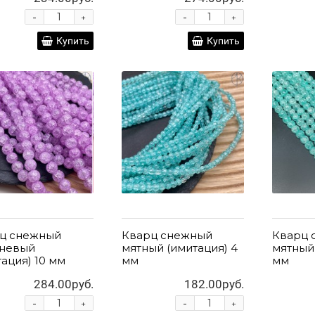
-
-
+
+
Купить
Купить
ц снежный
Кварц снежный
Кварц 
невый
мятный (имитация) 4
мятный 
тация) 10 мм
мм
мм
284.00руб.
182.00руб.
-
-
+
+