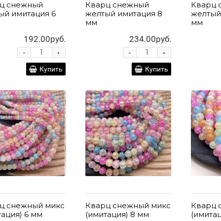
ц снежный
Кварц снежный
Кварц 
ый имитация 6
желтый имитация 8
желтый
мм
мм
192.00руб.
234.00руб.
-
-
+
+
Купить
Купить
ц снежный микс
Кварц снежный микс
Кварц 
тация) 6 мм
(имитация) 8 мм
(имитац