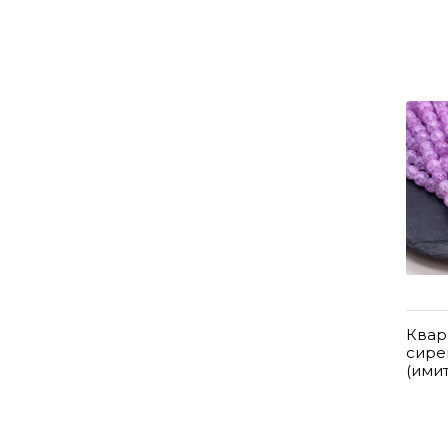
Квар
сире
(ими