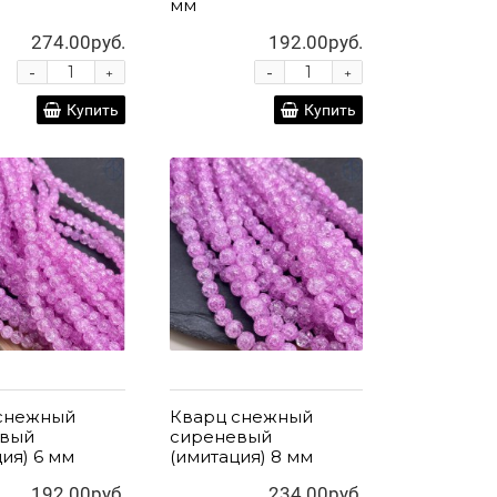
мм
274.00руб.
192.00руб.
-
-
+
+
Купить
Купить
снежный
Кварц снежный
евый
сиреневый
ия) 6 мм
(имитация) 8 мм
192.00руб.
234.00руб.