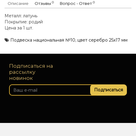
0
0
Описание
Отзывы
Вопрос - Ответ
Металл: латунь
Покрытие: родий
Цена за 1 шт.
Подвеска национальная №10
,
цвет серебро 25х17 мм
Подписаться на
рассылку
новинок
Подписаться