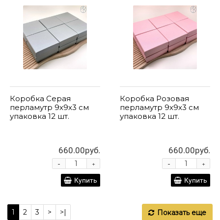
Коробка Серая
Коробка Розовая
перламутр 9х9х3 см
перламутр 9х9х3 см
упаковка 12 шт.
упаковка 12 шт.
660.00руб.
660.00руб.
-
-
+
+
Купить
Купить
1
2
3
>
>|
Показать еще