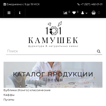
Ежедневно с 9 до 19 МСК
+7 (927)
460-01-01
0
0
: 0
КАТАЛОГ ПРОДУКЦИИ
Швензы
Бублики (Конго) классические
Каффы
Пусеты