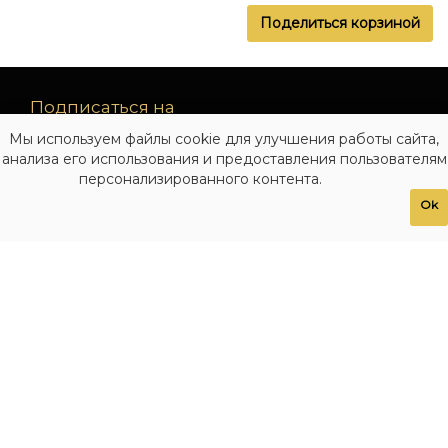
Поделиться корзиной
Подписаться на
рассылку
Мы используем файлы cookie для улучшения работы сайта,
новинок
анализа его использования и предоставления пользователям
персонализированного контента.
Подписаться
Ok
О Компании
Новости
Политика
конфиденциальности
Система скидок
Уход за
фурнитурой