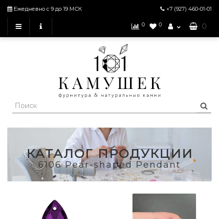
Ежедневно с 9 до 19 МСК
+7 (927)
460-01-01
0
0
: 0
КАТАЛОГ ПРОДУКЦИИ
6106 Pear-shaped Pendant