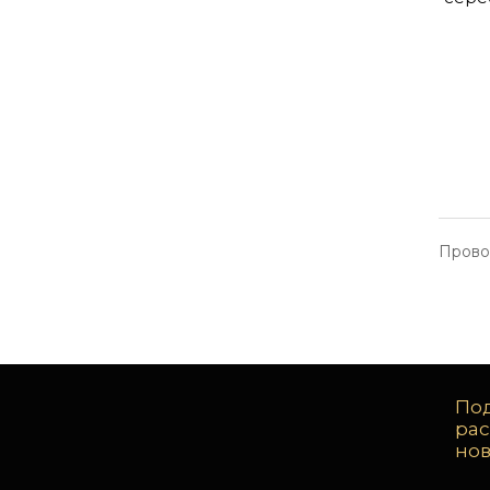
Прово
Под
ра
но