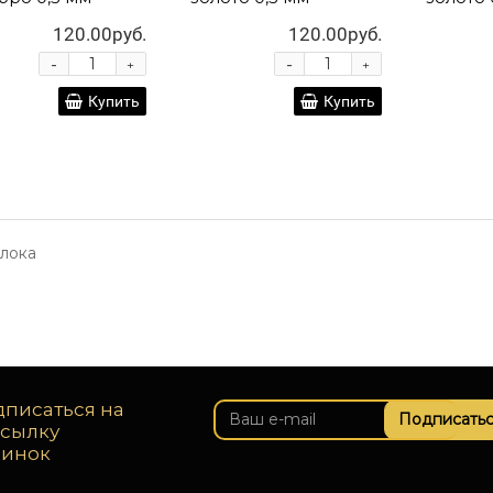
120.00руб.
120.00руб.
-
-
+
+
Купить
Купить
лока
писаться на
Подписатьс
ссылку
винок