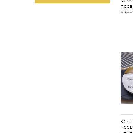
Юве
пров
сере
Юве
пров
сере