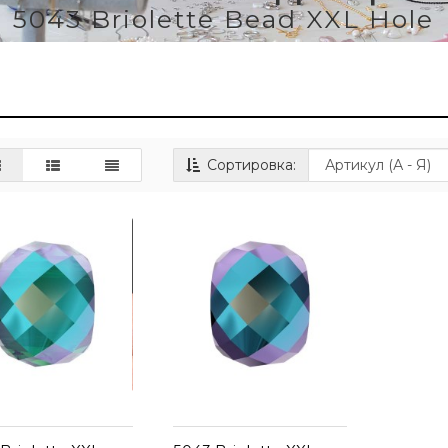
5043 Briolette Bead XXL Hole
Сортировка: