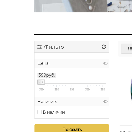
Фильтр
Цена:
399руб.
399
399
399
399
399
Наличие:
В наличии
Показать