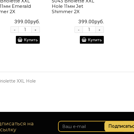
Briolette XXL
5043 Briolette XXL
 11мм Emerald
Hole 11мм Jet
mer 2X
Shimmer 2X
399.00руб.
399.00руб.
-
-
+
+
Купить
Купить
riolette XXL Hole
писаться на
Подписатьс
ссылку