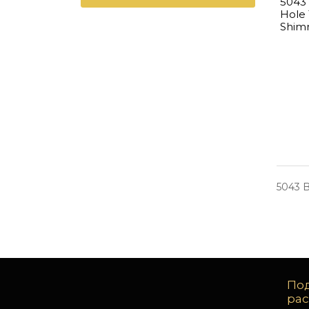
5043 
Hole
Shim
5043 B
Под
ра