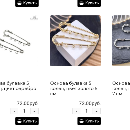
Купить
Купить
ва булавка 5
Основа булавка 5
Основа
ц, цвет серебро
колец, цвет золото 5
колец,
см
7 см
72.00руб.
72.00руб.
-
-
+
+
Купить
Купить