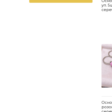
Осно
уп. 5
сере
Осно
розо
сере