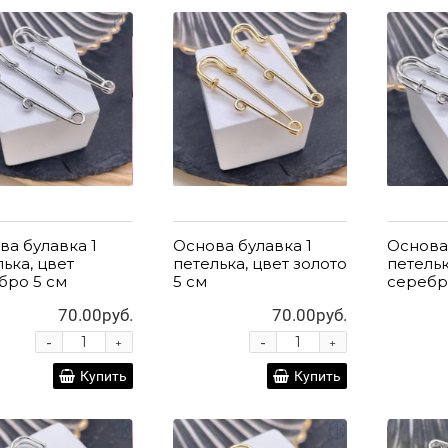
ва булавка 1
Основа булавка 1
Основа
ька, цвет
петелька, цвет золото
петельк
бро 5 см
5 см
серебр
70.00руб.
70.00руб.
-
-
+
+
Купить
Купить