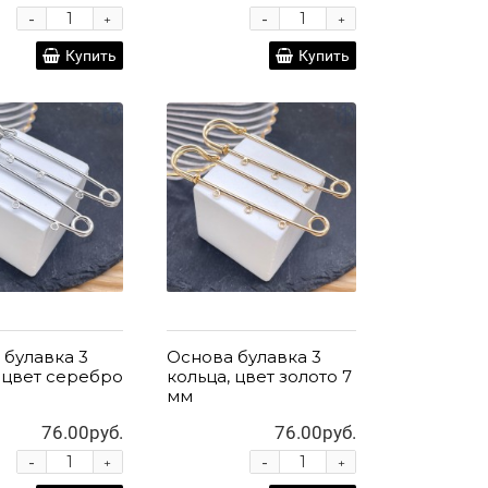
-
-
+
+
Купить
Купить
 булавка 3
Основа булавка 3
 цвет серебро
кольца, цвет золото 7
мм
76.00руб.
76.00руб.
-
-
+
+