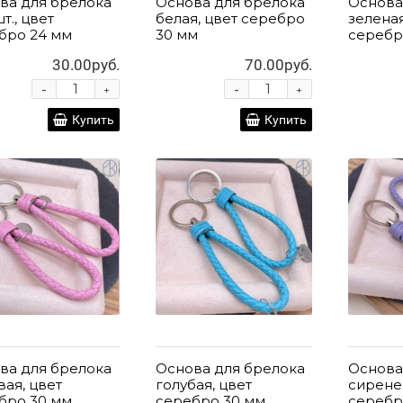
ва для брелока
Основа для брелока
Основа
шт., цвет
белая, цвет серебро
зеленая
бро 24 мм
30 мм
серебр
30.00руб.
70.00руб.
-
-
+
+
Купить
Купить
ва для брелока
Основа для брелока
Основа
вая, цвет
голубая, цвет
сирене
бро 30 мм
серебро 30 мм
серебр