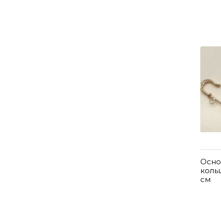
Осно
кольц
см