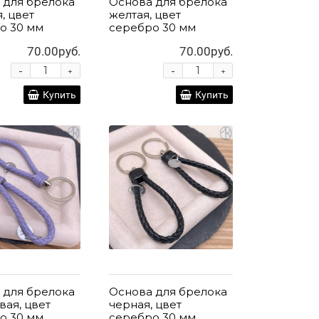
 для брелока
Основа для брелока
, цвет
желтая, цвет
о 30 мм
серебро 30 мм
70.00руб.
70.00руб.
-
-
+
+
Купить
Купить
 для брелока
Основа для брелока
вая, цвет
черная, цвет
о 30 мм
серебро 30 мм