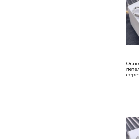
Осно
пете
сере