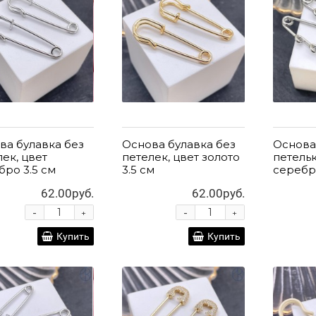
ва булавка без
Основа булавка без
Основа
лек, цвет
петелек, цвет золото
петельк
бро 3.5 см
3.5 см
серебр
62.00руб.
62.00руб.
-
-
+
+
Купить
Купить