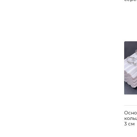
Осно
коль
3 см