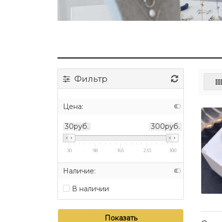
Фильтр
Цена:
30руб.
300руб.
30
98
165
233
300
Наличие:
В наличии
Показать