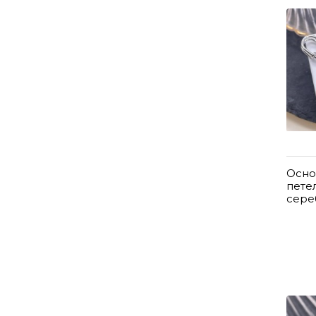
Осно
петел
сере