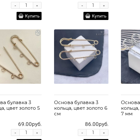
-
-
+
+
Купить
Купить
ва булавка 3
Основа булавка 3
Основа
а, цвет золото 5
кольца, цвет золото 6
кольца,
см
7 мм
69.00руб.
86.00руб.
-
-
+
+