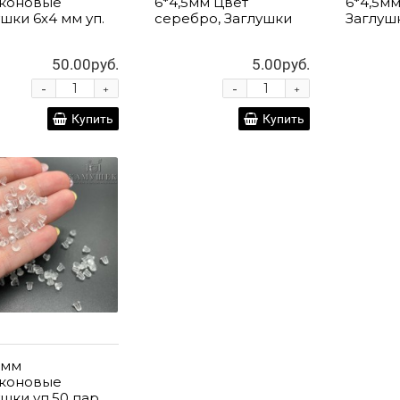
коновые
6*4,5мм Цвет
6*4,5мм
ушки 6х4 мм уп.
серебро, Заглушки
Заглуш
50.00руб.
5.00руб.
-
-
+
+
Купить
Купить
 мм
коновые
ушки уп.50 пар