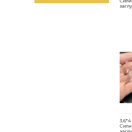
Сили
загл
3,6*4
Сили
загл