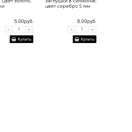
 Цвет золото,
Заглушки в силиконе,
ки
цвет серебро 5 мм
5.00руб.
8.00руб.
-
-
+
+
Купить
Купить