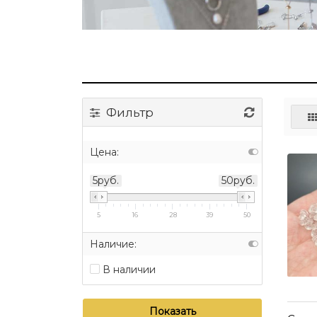
Фильтр
Цена:
5руб.
50руб.
5
16
28
39
50
Наличие:
В наличии
Показать