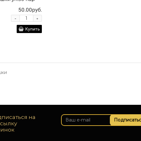
50.00руб.
-
+
Купить
шки
писаться на
Подписатьс
ссылку
винок