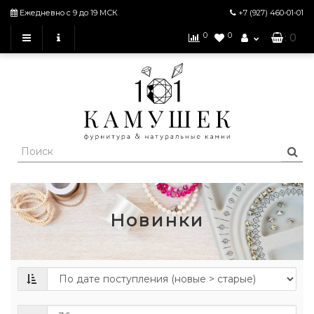
Ежедневно с 9 до 19 МСК
+7 (927)
460-01-01
0
0
: 0
Новинки