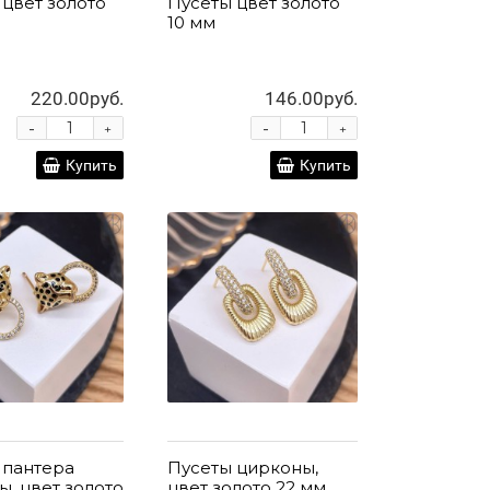
 цвет золото
Пусеты цвет золото
10 мм
220.00руб.
146.00руб.
-
-
+
+
Купить
Купить
 пантера
Пусеты цирконы,
, цвет золото
цвет золото 22 мм