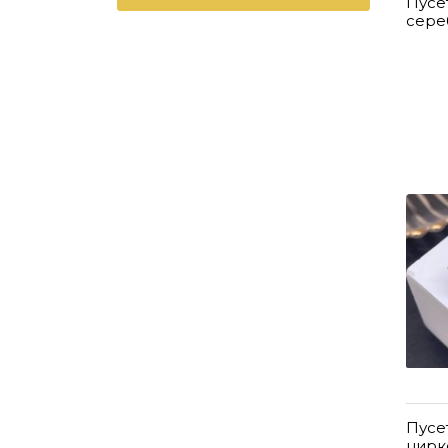
Пусе
сере
Пусе
цирк