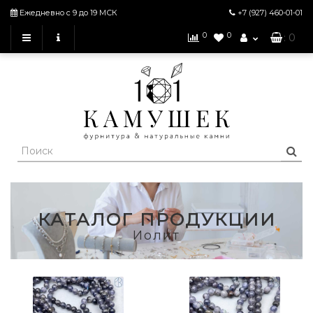
Ежедневно с 9 до 19 МСК
+7 (927)
460-01-01
0
0
: 0
КАТАЛОГ ПРОДУКЦИИ
Иолит