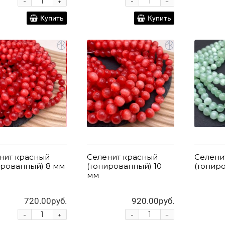
-
-
+
+
Купить
Купить
нит красный
Селенит красный
Селени
ированный) 8 мм
(тонированный) 10
(тонир
мм
720.00руб.
920.00руб.
-
-
+
+