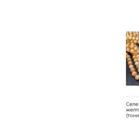
Селе
желт
(тон