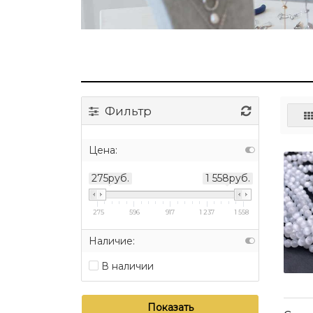
Фильтр
Цена:
275руб.
1 558руб.
275
596
917
1 237
1 558
Наличие:
В наличии
Показать