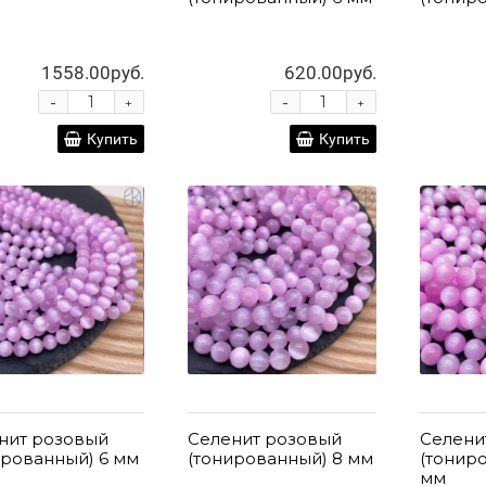
1558.00руб.
620.00руб.
-
-
+
+
Купить
Купить
нит розовый
Селенит розовый
Селени
ированный) 6 мм
(тонированный) 8 мм
(тонир
мм