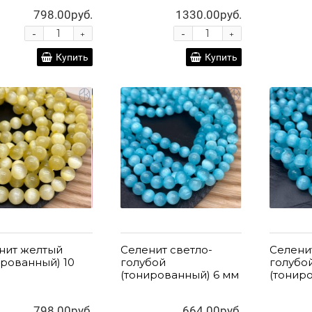
798.00руб.
1330.00руб.
-
-
+
+
Купить
Купить
нит желтый
Селенит светло-
Селени
ированный) 10
голубой
голубо
(тонированный) 6 мм
(тонир
798.00руб.
664.00руб.