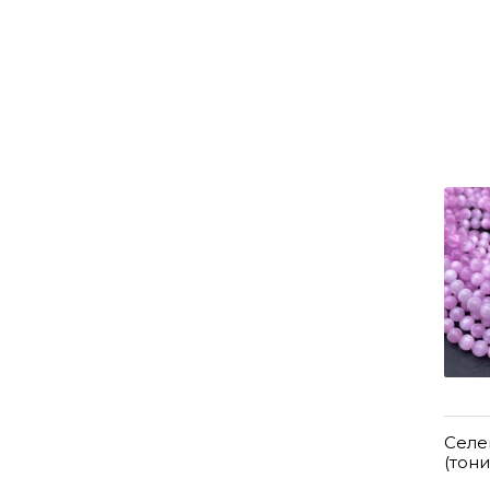
Селе
(тон