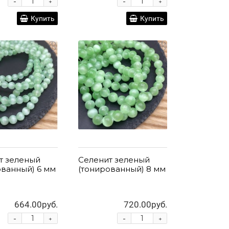
-
-
+
+
Купить
Купить
т зеленый
Селенит зеленый
ованный) 6 мм
(тонированный) 8 мм
664.00руб.
720.00руб.
-
-
+
+