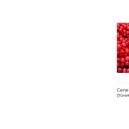
Селе
(тон