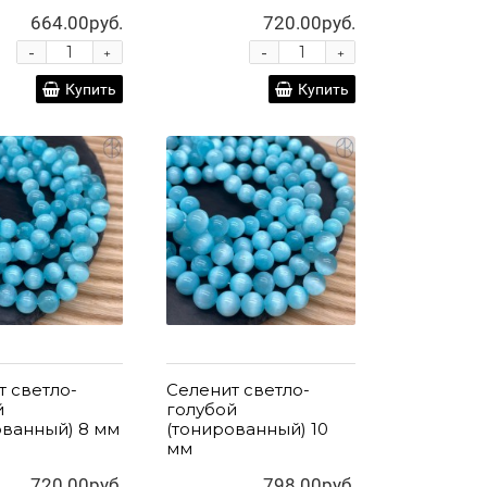
664.00руб.
720.00руб.
-
-
+
+
Купить
Купить
т светло-
Селенит светло-
й
голубой
ованный) 8 мм
(тонированный) 10
мм
720.00руб.
798.00руб.