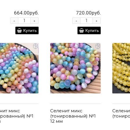
664.00руб.
720.00руб.
-
-
+
+
Купить
Купить
нит микс
Селенит микс
Селени
ированный) №1
(тонированный) №1
(тонир
м
12 мм