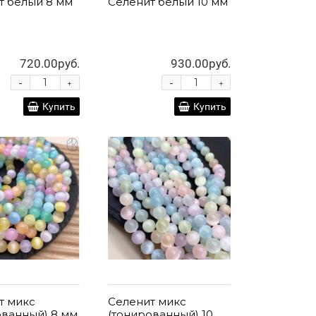
т белый 8 мм
Селенит белый 10 мм
720.00руб.
930.00руб.
-
-
+
+
Купить
Купить
т микс
Селенит микс
ованный) 8 мм
(тонированный) 10