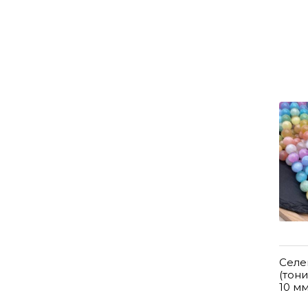
Селе
(тон
10 м