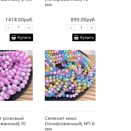
мм
1418.00руб.
890.00руб.
-
-
+
+
Купить
Купить
т розовый
Селенит микс
ованный) 10
(тонированный) №1 6
мм