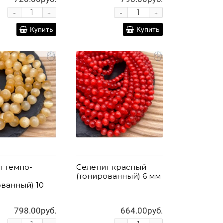
-
-
+
+
Купить
Купить
т темно-
Селенит красный
(тонированный) 6 мм
ованный) 10
798.00руб.
664.00руб.