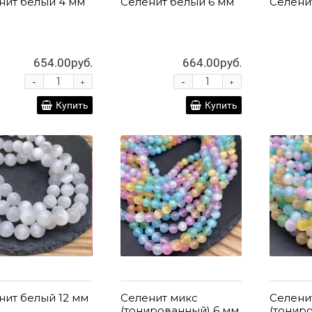
нит белый 4 мм
Селенит белый 6 мм
Селени
654.00руб.
664.00руб.
-
-
+
+
Купить
Купить
нит белый 12 мм
Селенит микс
Селени
(тонированный) 6 мм
(тонир