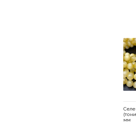
Селе
(тон
мм