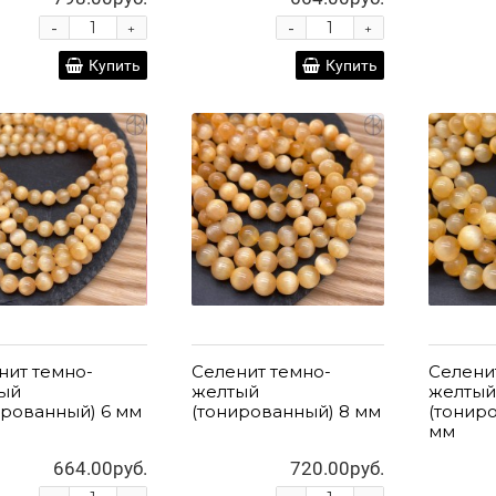
-
-
+
+
Купить
Купить
нит темно-
Селенит темно-
Селени
ый
желтый
желтый
ированный) 6 мм
(тонированный) 8 мм
(тонир
мм
664.00руб.
720.00руб.