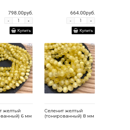
798.00руб.
664.00руб.
-
-
+
+
Купить
Купить
т желтый
Селенит желтый
ованный) 6 мм
(тонированный) 8 мм