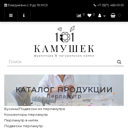
Ежедневно с 9 до 19 МСК
+7 (927)
460-01-01
0
0
: 0
КАТАЛОГ ПРОДУКЦИИ
Перламутр
Бусины/Подвески из перламутра
Коннекторы перламутр
Перламутр в нитях
Подвески перламутр