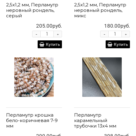
2,5x1,2 мм, Перламутр
2,5x1,2 мм, Перламутр
неровный рондель,
неровный рондель,
серый
микс
205.00руб.
180.00руб.
-
-
+
+
Купить
Купить
Перламутр крошка
Перламутр
бело-коричневая 7-9
карамельный
мм
трубочки 13х4 мм