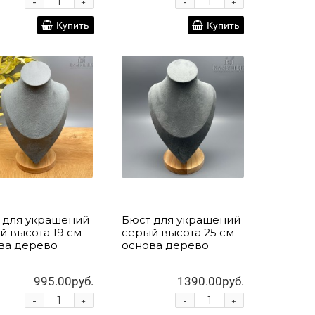
-
-
+
+
Купить
Купить
 для украшений
Бюст для украшений
й высота 19 см
серый высота 25 см
ва дерево
основа дерево
995.00руб.
1390.00руб.
-
-
+
+