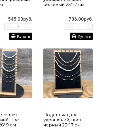
см
бежевый 25*17 см
545.00руб.
786.00руб.
-
-
+
+
Купить
Купить
вка для
Подставка для
ний, цвет
украшений, цвет
26*9 см
черный 25*17 см