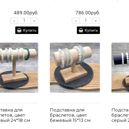
489.00руб.
786.00руб.
-
-
+
+
Купить
Купить
тавка для
Подставка для
Подста
летов, цвет
браслетов, цвет
браслет
вый 24*18 см
бежевый 15*13 см
серый 