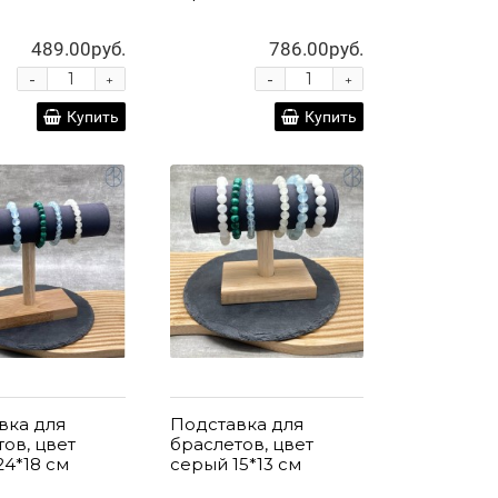
489.00руб.
786.00руб.
-
-
+
+
Купить
Купить
вка для
Подставка для
ов, цвет
браслетов, цвет
24*18 см
серый 15*13 см