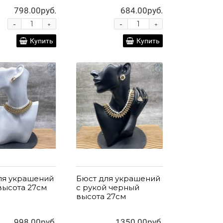
798.00руб.
684.00руб.
-
-
+
+
Купить
Купить
ля украшений
Бюст для украшений
высота 27см
с рукой черный
высота 27см
998.00руб.
1350.00руб.