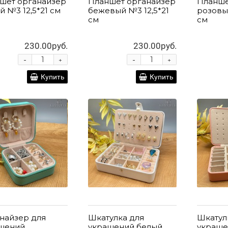
шет органайзер
Планшет органайзер
Планше
й №3 12,5*21 см
бежевый №3 12,5*21
розовый
см
см
230.00руб.
230.00руб.
-
-
+
+
Купить
Купить
найзер для
Шкатулка для
Шкатул
шений
украшений белый
украше