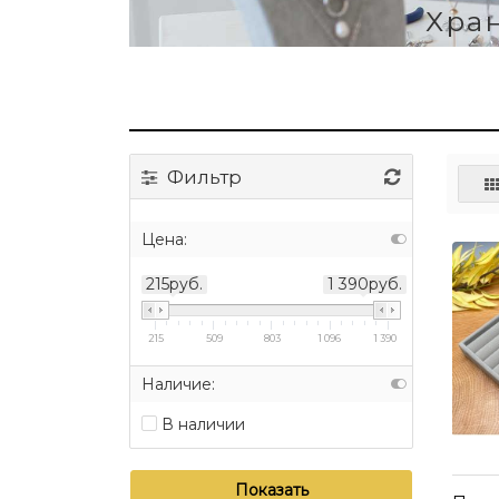
Хра
Фильтр
Цена:
215руб.
1 390руб.
215
509
803
1 096
1 390
Наличие:
В наличии
Показать