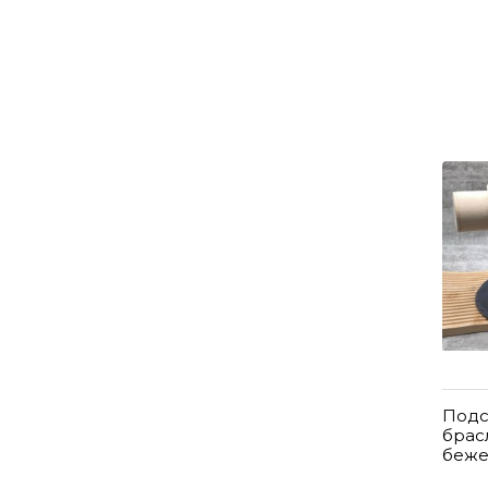
Подс
брас
беже