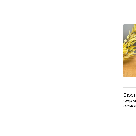
Бюст
серы
осно