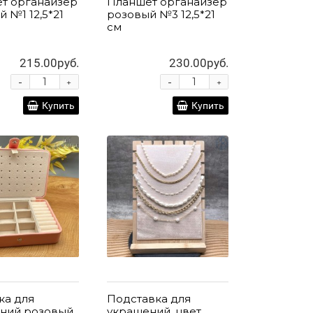
т органайзер
Планшет органайзер
 №1 12,5*21
розовый №3 12,5*21
см
215.00руб.
230.00руб.
-
-
+
+
Купить
Купить
ка для
Подставка для
ний розовый
украшений, цвет