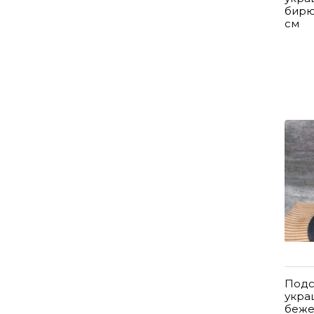
бирю
см
Подс
укра
беже