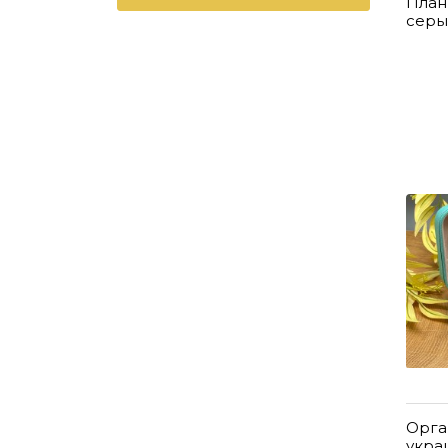
План
серы
Орга
укра