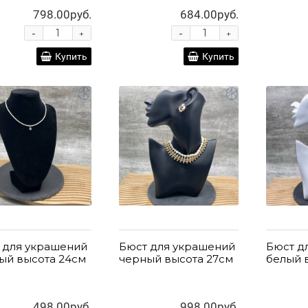
798.00руб.
684.00руб.
-
-
+
+
Купить
Купить
 для украшений
Бюст для украшений
Бюст д
ый высота 24см
черный высота 27см
белый 
498.00руб.
998.00руб.