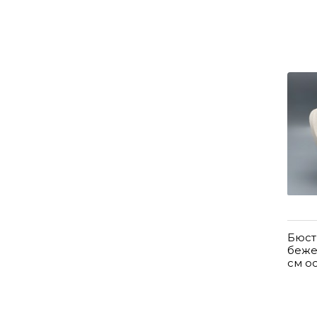
Бюст
беже
см о