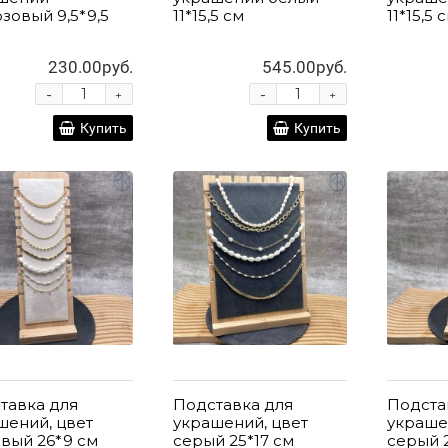
зовый 9,5*9,5
11*15,5 см
11*15,5 
230.00руб.
545.00руб.
-
-
+
+
Купить
Купить
тавка для
Подставка для
Подста
шений, цвет
украшений, цвет
украше
вый 26*9 см
серый 25*17 см
серый 