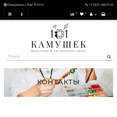
Ежедневно с 9 до 19 МСК
+7 (927)
460-01-01
0
0
: 0
КОНТАКТЫ