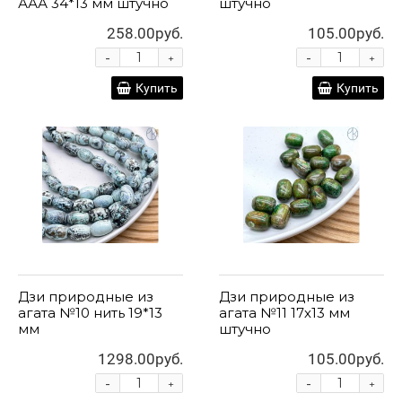
ААА 34*13 мм штучно
штучно
258.00руб.
105.00руб.
-
-
+
+
Купить
Купить
Дзи природные из
Дзи природные из
агата №10 нить 19*13
агата №11 17х13 мм
мм
штучно
1298.00руб.
105.00руб.
-
-
+
+