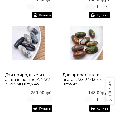
-
-
+
+
Купить
Купить
Дзи природные из
Дзи природные из
агата качество А №32
агата №33 24х13 мм
Фильтр
35х13 мм штучно
штучно
250.00руб.
148.00руб.
-
-
+
+
Купить
Купить