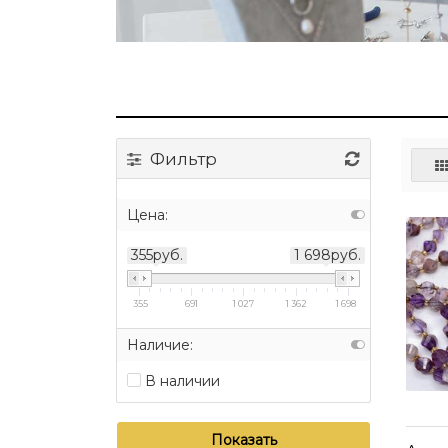
Фильтр
Цена:
355руб.
1 698руб.
355
691
1 027
1 362
1 698
Наличие:
В наличии
Показать