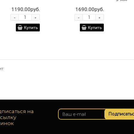
1190.00руб.
1690.00руб.
-
-
+
+
Купить
Купить
ит
писаться на
Подписатьс
ссылку
винок