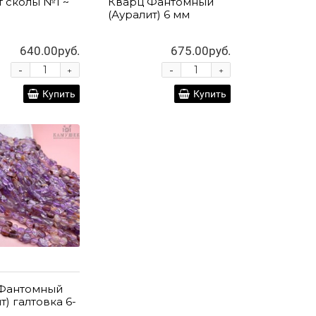
т сколы №1 ~
Кварц Фантомный
(Ауралит) 6 мм
640.00руб.
675.00руб.
-
-
+
+
Купить
Купить
Фантомный
т) галтовка 6-