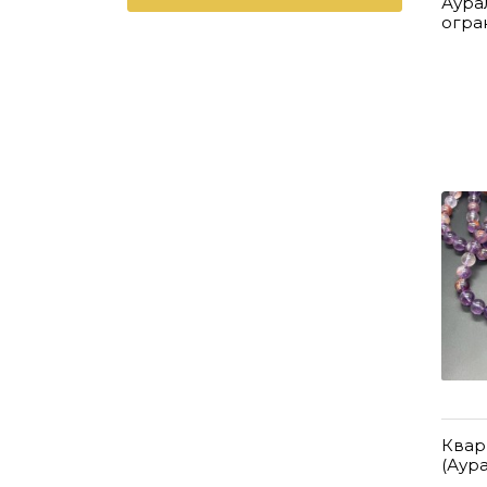
Аура
огра
Квар
(Аура