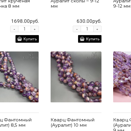
лит крученая
Ауралит сколы ~ 9-12
Аурали
нка 8 мм
мм
9-12 мм
1698.00руб.
630.00руб.
-
-
+
+
Купить
Купить
ц Фантомный
Кварц Фантомный
Кварц 
лит) 8,5 мм
(Ауралит) 10 мм
(Аурали
9 мм