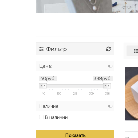
Фильтр
Цена:
40руб.
398руб.
40
130
219
309
398
Наличие:
В наличии
Показать