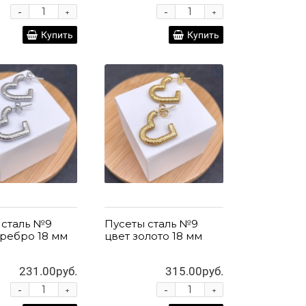
-
-
+
+
Купить
Купить
 сталь №9
Пусеты сталь №9
еребро 18 мм
цвет золото 18 мм
231.00руб.
315.00руб.
-
-
+
+