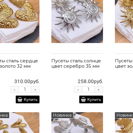
ты сталь сердце
Пусеты сталь солнце
Пусеты
 золото 32 мм
цвет серебро 35 мм
цвет зо
310.00руб.
258.00руб.
-
-
+
+
Купить
Купить
нка
Новинка
Новинк