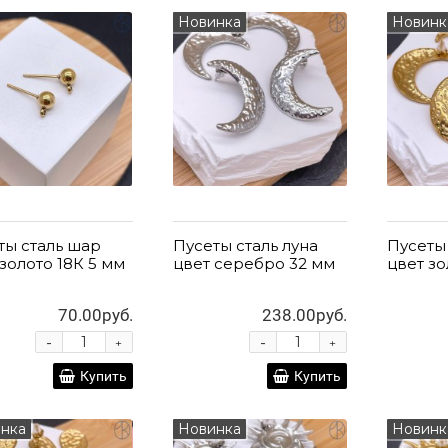
Новинка
Новинк
ты сталь шар
Пусеты сталь луна
Пусеты 
 золото 18К 5 мм
цвет серебро 32 мм
цвет зо
70.00руб.
238.00руб.
-
-
+
+
Купить
Купить
нка
Новинка
Новинк