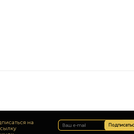
писаться на
Подписатьс
ссылку