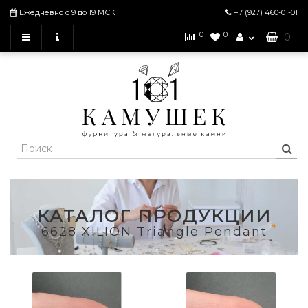
Ежедневно с 9 до 19 МСК
+7 (927)
460-01-01
0
0
: 0
КАТАЛОГ ПРОДУКЦИИ
6628 XILION Triangle Pendant