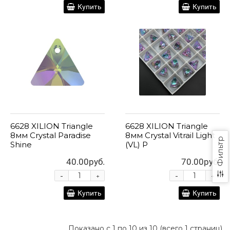
Купить
Купить
6628 XILION Triangle
6628 XILION Triangle
8мм Crystal Paradise
8мм Crystal Vitrail Light
Фильтр
Shine
(VL) P
40.00руб.
70.00руб.
-
-
+
+
Купить
Купить
Показано с 1 по 10 из 10 (всего 1 страниц)