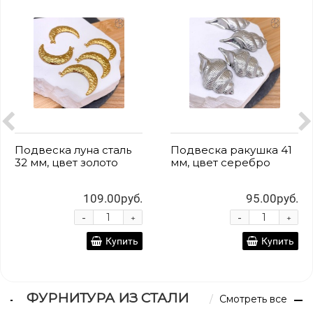
ь
Подвеска ракушка 41
Подвеска ракушка 4
мм, цвет серебро
мм, цвет золото
б.
95.00руб.
115.00ру
-
-
+
+
ть
Купить
Купи
ФУРНИТУРА ИЗ СТАЛИ
Смотреть все