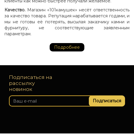
клиенты как можно быстрее получали желаемое.
Качество.
Магазин «101камушек» несёт ответственность
за качество товара. Репутация нарабатывается годами, и
мы не готовы её потерять, высылая заказчику камни и
фурнитуру, не соответствующие заявленным
параметрам.
Подробнее
Подписаться на
рассылку
новинок
Подписаться