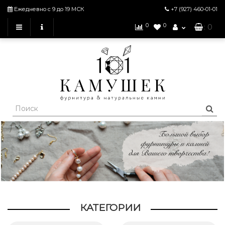
Ежедневно с 9 до 19 МСК
+7 (927)
460-01-01
0
0
: 0
КАТЕГОРИИ