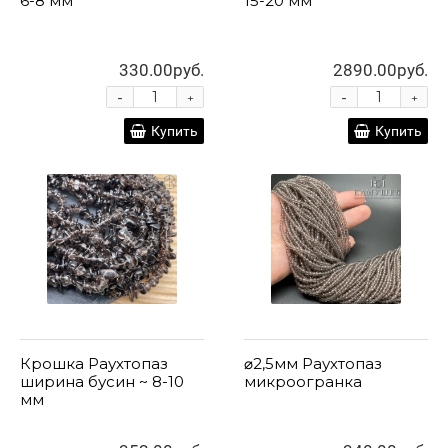
6-8 мм
15-20 мм
330.00руб.
2890.00руб.
-
-
+
+
Купить
Купить
Крошка Раухтопаз
⌀2,5мм Раухтопаз
ширина бусин ~ 8-10
микроогранка
мм