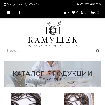
Ежедневно с 9 до 19 МСК
+7 (927)
460-01-01
0
0
: 0
КАТАЛОГ ПРОДУКЦИИ
Раухтопаз