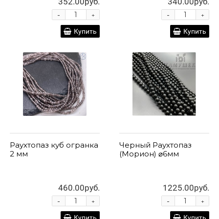
352.00руб.
340.00руб.
-
-
+
+
Купить
Купить
Раухтопаз куб огранка
Черный Раухтопаз
2 мм
(Морион) ⌀6мм
460.00руб.
1225.00руб.
-
-
+
+
Купить
Купить