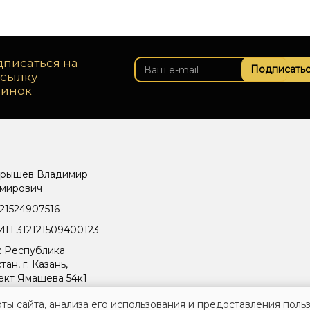
писаться на
Подписатьс
ссылку
винок
рышев Владимир
мирович
21524907516
П 312121509400123
: Республика
тан, г. Казань,
ект Ямашева 54к1
ты сайта, анализа его использования и предоставления поль