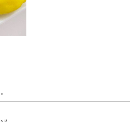
0
т
ьна.