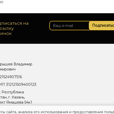
кс
писаться на
Подписатьс
ссылку
винок
рышев Владимир
мирович
21524907516
П 312121509400123
: Республика
тан, г. Казань,
ект Ямашева 54к1
ты сайта, анализа его использования и предоставления поль