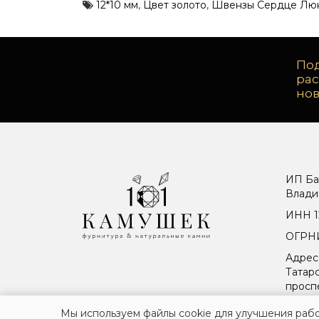
12*10 мм
,
Цвет золото
,
Швензы Сердце Лю
Под
ра
но
ИП Ба
Влади
ИНН 1
ОГРНИ
Адрес
Татарс
просп
Мы используем файлы cookie для улучшения рабо