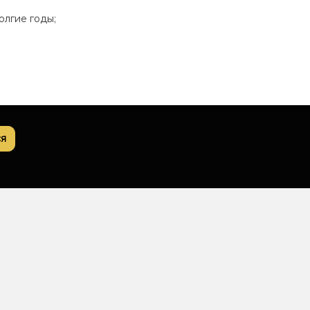
олгие годы;
я