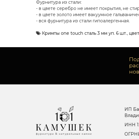
Фурнитура из стали:
- в цвете серебро не имеет покрытия, не сти
- в цвете золото имеет вакуумное гальванич
- вся фурнитура из стали гипоалергенная.
Кримпы one touch сталь 3 мм уп. 6 шт.
,
цвет
Под
ра
но
ИП Ба
Влади
ИНН 1
ОГРНИ