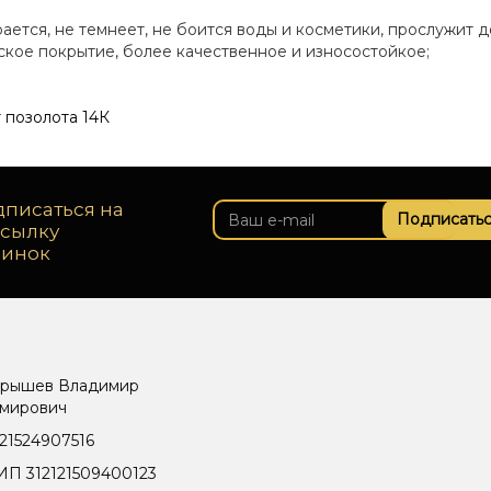
рается, не темнеет, не боится воды и косметики, прослужит д
еское покрытие, более качественное и износостойкое;
 позолота 14К
писаться на
Подписатьс
ссылку
винок
рышев Владимир
мирович
21524907516
П 312121509400123