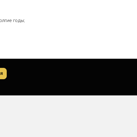
олгие годы;
я