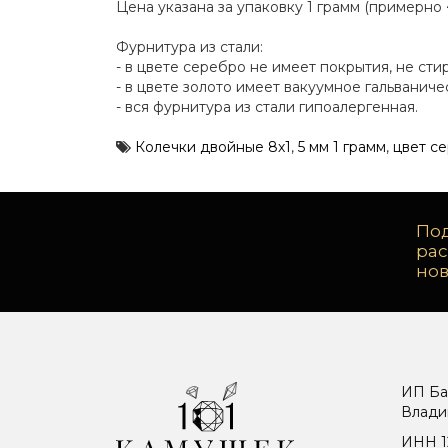
Цена указана за упаковку 1 грамм (примерно 
Фурнитура из стали:
- в цвете серебро не имеет покрытия, не сти
- в цвете золото имеет вакуумное гальванич
- вся фурнитура из стали гипоалергенная.
Колечки двойные 8х1
,
5 мм 1 грамм
,
цвет с
Под
ра
но
ИП Ба
Влади
ИНН 1