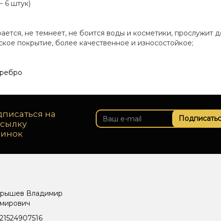
~ 6 штук)
рается, не темнеет, не боится воды и косметики, прослужит д
еское покрытие, более качественное и износостойкое;
еребро
писаться на
Подписатьс
ссылку
винок
рышев Владимир
мирович
21524907516