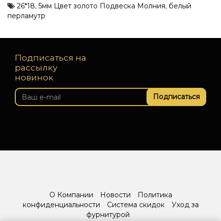
26*18
,
5мм Цвет золото Подвеска Молния
,
белый
перламутр
Подписаться на
рассылку
новинок
Подписаться
О Компании
Новости
Политика
конфиденциальности
Система скидок
Уход за
фурнитурой