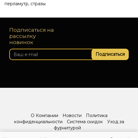
перламутр
,
стразы
Подписаться на
рассылку
новинок
Подписаться
О Компании
Новости
Политика
конфиденциальности
Система скидок
Уход за
фурнитурой