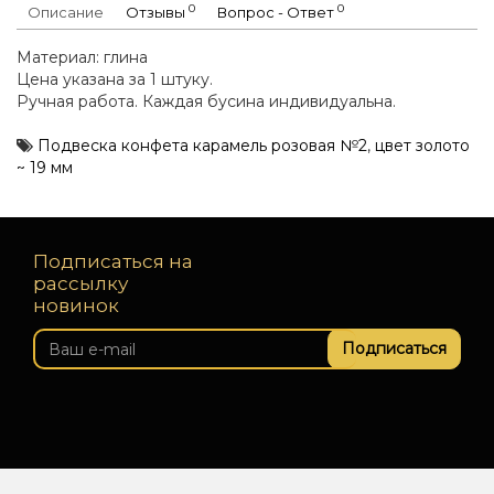
0
0
Описание
Отзывы
Вопрос - Ответ
Материал: глина
Цена указана за 1 штуку.
Ручная работа. Каждая бусина индивидуальна.
Подвеска конфета карамель розовая №2
,
цвет золото
~ 19 мм
Подписаться на
рассылку
новинок
Подписаться