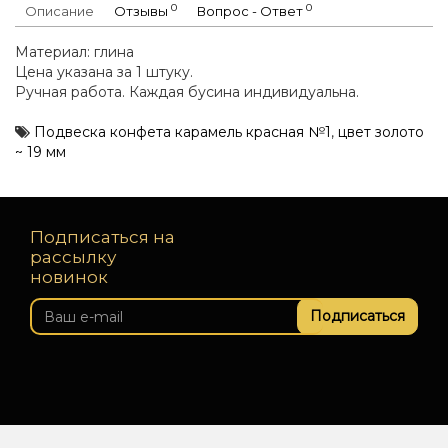
0
0
Описание
Отзывы
Вопрос - Ответ
Материал: глина
Цена указана за 1 штуку.
Ручная работа. Каждая бусина индивидуальна.
Подвеска конфета карамель красная №1
,
цвет золото
~ 19 мм
Подписаться на
рассылку
новинок
Подписаться