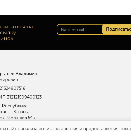
писаться на
Подписатьс
ссылку
винок
рышев Владимир
мирович
21524907516
П 312121509400123
: Республика
тан, г. Казань,
ект Ямашева 54к1
ты сайта, анализа его использования и предоставления поль