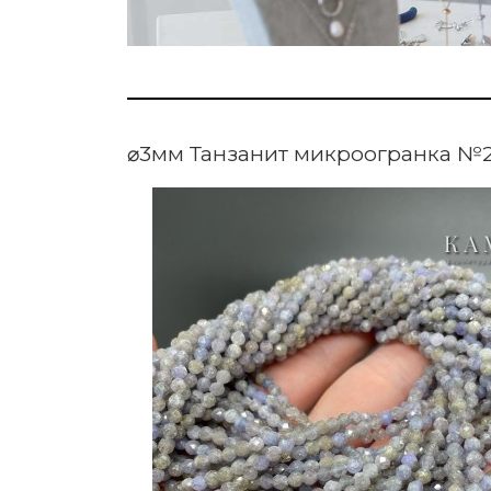
⌀3мм Танзанит микроогранка №