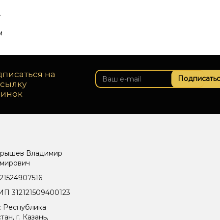
.
м
писаться на
Подписатьс
ссылку
винок
рышев Владимир
мирович
21524907516
П 312121509400123
: Республика
тан, г. Казань,