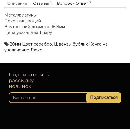
0
0
Описание
Отзывы
Вопрос - Ответ
Металл: латунь
Покрытие: родий
Внутренний диаметр: 16,8мм
Цена указана за 1 пару
20мм Цвет серебро
,
Швензы бублик Конго на
увеличение Люкс
Подписаться на
рассылку
новинок
Подписаться