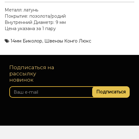
Металл: латунь
Покрытие: позолота/родий
Внутренний Диаметр: 9 мм
Цена указана за 1 пару
14мм Биколор
,
Швензы Конго Люкс
Подписаться на
рассылку
новинок
Подписаться