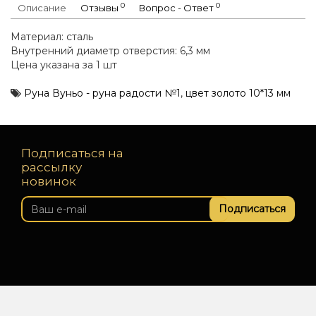
0
0
Описание
Отзывы
Вопрос - Ответ
Материал: сталь
Внутренний диаметр отверстия: 6,3 мм
Цена указана за 1 шт
Руна Вуньо - руна радости №1
,
цвет золото 10*13 мм
Подписаться на
рассылку
новинок
Подписаться