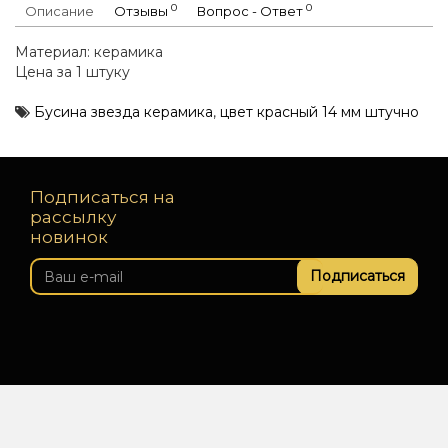
0
0
Описание
Отзывы
Вопрос - Ответ
Материал: керамика
Цена за 1 штуку
Бусина звезда керамика
,
цвет красный 14 мм штучно
Подписаться на
рассылку
новинок
Подписаться