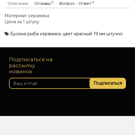
0
0
Описание
Отзывы
Вопрос - Ответ
Материал: керамика
Цена за 1 штуку
Бусина рыба керамика
,
цвет красный 19 мм штучно
Подписаться на
рассылку
новинок
Подписаться