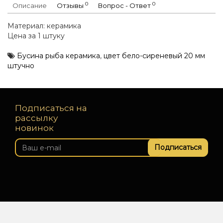
0
0
Описание
Отзывы
Вопрос - Ответ
Материал: керамика
Цена за 1 штуку
Бусина рыба керамика
,
цвет бело-сиреневый 20 мм
штучно
Подписаться на
рассылку
новинок
Подписаться