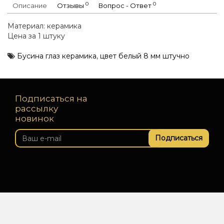
0
0
Описание
Отзывы
Вопрос - Ответ
Материал: керамика
Цена за 1 штуку
Бусина глаз керамика
,
цвет белый 8 мм штучно
Подписаться на
рассылку
новинок
Подписаться