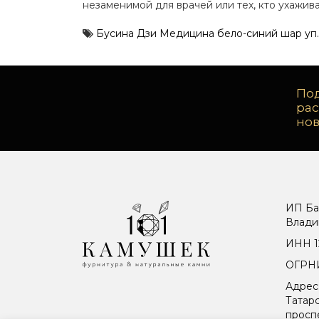
незаменимой для врачей или тех, кто ухажив
Бусина Дзи Медицина бело-синий шар уп.
Под
ра
но
ИП Ба
Влади
ИНН 1
ОГРНИ
Адрес
Татарс
просп