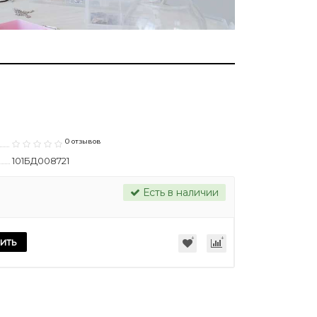
0 отзывов
101БД008721
Есть в наличии
ить