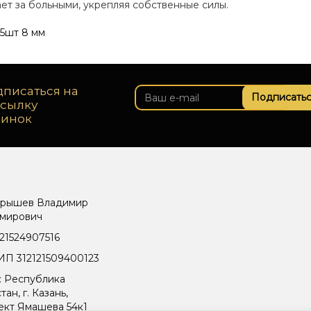
ает за больными, укрепляя собственные силы.
5шт 8 мм
писаться на
Подписатьс
ссылку
винок
рышев Владимир
мирович
21524907516
П 312121509400123
: Республика
тан, г. Казань,
ект Ямашева 54к1