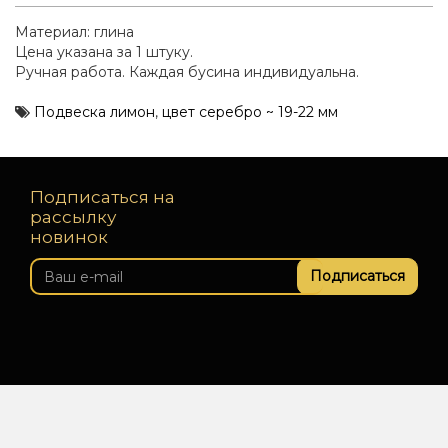
Материал: глина
Цена указана за 1 штуку.
Ручная работа. Каждая бусина индивидуальна.
Подвеска лимон
,
цвет серебро ~ 19-22 мм
Подписаться на
рассылку
новинок
Подписаться