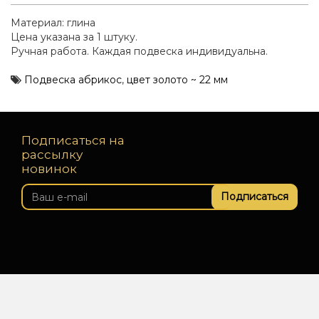
Материал: глина
Цена указана за 1 штуку.
Ручная работа. Каждая подвеска индивидуальна.
Подвеска абрикос
,
цвет золото ~ 22 мм
Подписаться на
рассылку
новинок
Подписаться