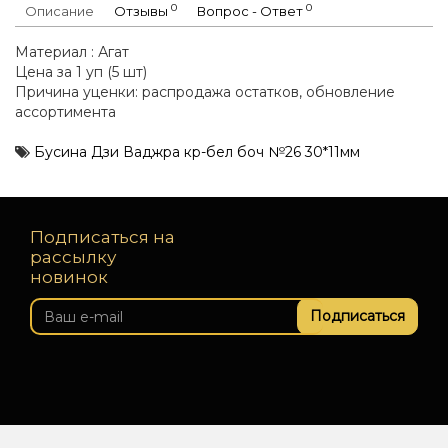
0
0
Описание
Отзывы
Вопрос - Ответ
Материал : Агат
Цена за 1 уп (5 шт)
Причина уценки: распродажа остатков, обновление
ассортимента
Бусина Дзи Ваджра кр-бел боч №26 30*11мм
Подписаться на
рассылку
новинок
Подписаться