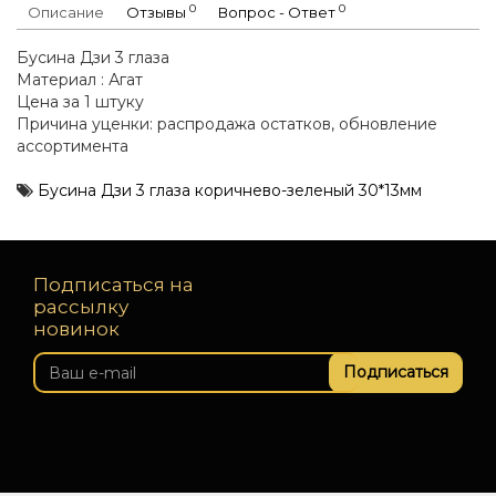
0
0
Описание
Отзывы
Вопрос - Ответ
Бусина Дзи 3 глаза
Материал : Агат
Цена за 1 штуку
Причина уценки: распродажа остатков, обновление
ассортимента
Бусина Дзи 3 глаза коричнево-зеленый 30*13мм
Подписаться на
рассылку
новинок
Подписаться