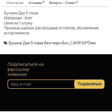
0
0
Описание
Отзывы
Вопрос - Ответ
Бусина Дзи 3 глаза
Материал : Агат
Цена за 1 штуку
Причина уценки: распродажа остатков, обновление
ассортимента
Бусина Дзи 3 глаза бел-черн боч_1 №19 30*11мм
Подписаться на
рассылку
новинок
Подписаться